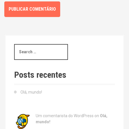
S
e
a
r
c
Posts recentes
h
f
o
Olá, mundo!
r
:
Um comentarista do WordPress
on
Olá,
mundo!