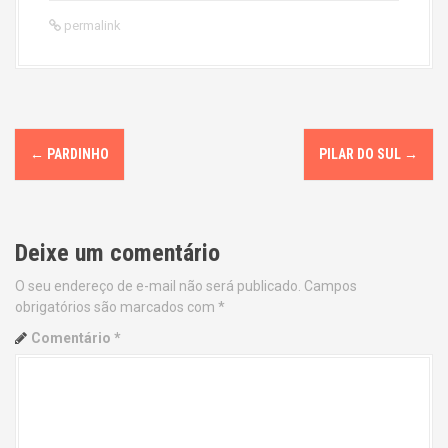
permalink
P
←
PARDINHO
PILAR DO SUL
→
o
s
Deixe um comentário
t
O seu endereço de e-mail não será publicado.
Campos
n
obrigatórios são marcados com
*
a
Comentário
*
v
i