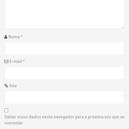
g
a
t
i
Nome
*
o
n
E-mail
*
Site
Salvar meus dados neste navegador para a próxima vez que eu
comentar.