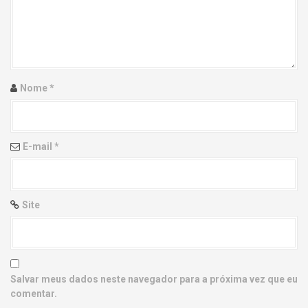
g
a
t
i
Nome
*
o
n
E-mail
*
Site
Salvar meus dados neste navegador para a próxima vez que eu
comentar.