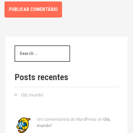
S
e
a
r
c
Posts recentes
h
f
o
Olá, mundo!
r
:
Um comentarista do WordPress
on
Olá,
mundo!