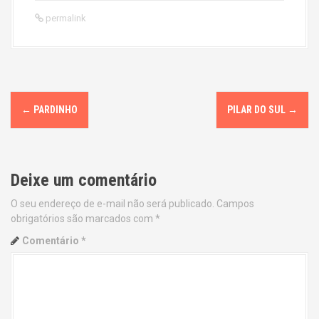
permalink
P
←
PARDINHO
PILAR DO SUL
→
o
s
Deixe um comentário
t
O seu endereço de e-mail não será publicado.
Campos
n
obrigatórios são marcados com
*
a
Comentário
*
v
i