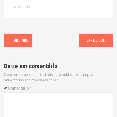
permalink
P
←
PARDINHO
PILAR DO SUL
→
o
s
Deixe um comentário
t
O seu endereço de e-mail não será publicado.
Campos
n
obrigatórios são marcados com
*
a
Comentário
*
v
i