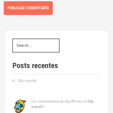
S
e
a
r
c
Posts recentes
h
f
o
Olá, mundo!
r
:
Um comentarista do WordPress
on
Olá,
mundo!