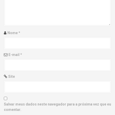
g
a
t
i
Nome
*
o
n
E-mail
*
Site
Salvar meus dados neste navegador para a próxima vez que eu
comentar.