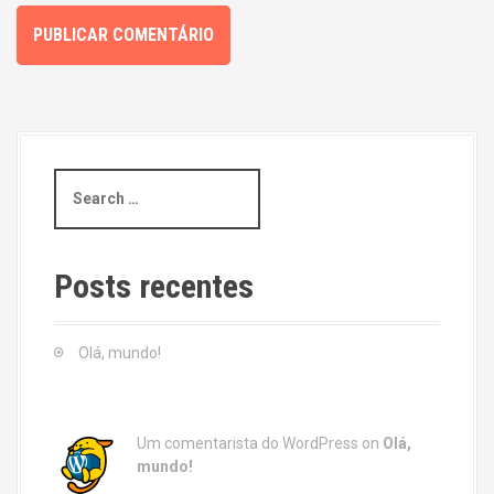
S
e
a
r
c
Posts recentes
h
f
o
Olá, mundo!
r
:
Um comentarista do WordPress
on
Olá,
mundo!