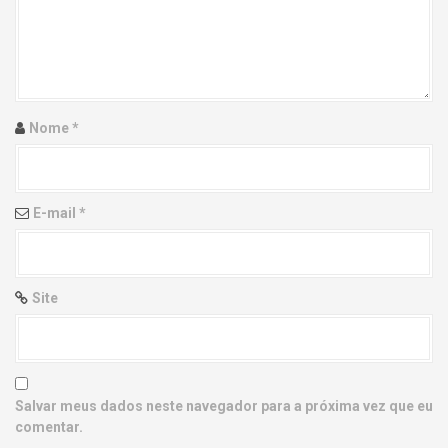
g
a
t
i
Nome
*
o
n
E-mail
*
Site
Salvar meus dados neste navegador para a próxima vez que eu
comentar.