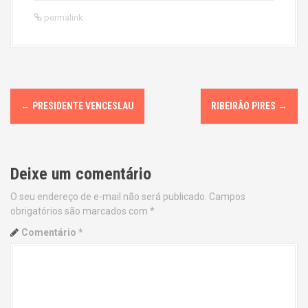
permalink
P
←
PRESIDENTE VENCESLAU
RIBEIRÃO PIRES
→
o
s
Deixe um comentário
t
O seu endereço de e-mail não será publicado.
Campos
n
obrigatórios são marcados com
*
a
Comentário
*
v
i