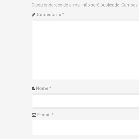
O seu endereço de e-mail não será publicado.
Campos 
n
Comentário
*
a
v
i
g
a
t
Nome
*
i
o
E-mail
*
n