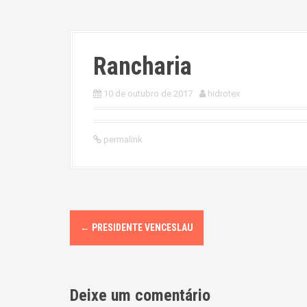
Rancharia
10 de outubro de 2017
hidrotex
permalink
P
←
PRESIDENTE VENCESLAU
o
s
Deixe um comentário
t