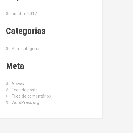
outubro 2017
Categorias
Sem categoria
Meta
Acessar
Feed de posts
Feed de comentários
WordPress.org