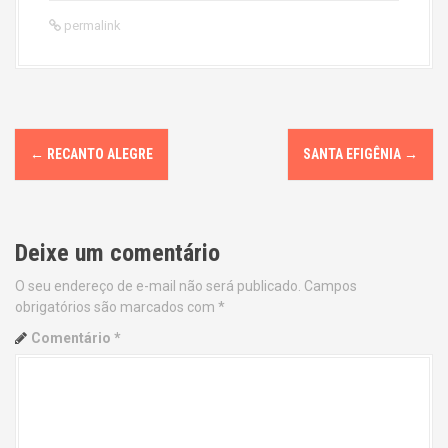
permalink
P
←
RECANTO ALEGRE
SANTA EFIGÊNIA
→
o
s
Deixe um comentário
t
O seu endereço de e-mail não será publicado.
Campos
n
obrigatórios são marcados com
*
a
Comentário
*
v
i