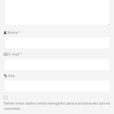
g
a
t
i
Nome
*
o
n
E-mail
*
Site
Salvar meus dados neste navegador para a próxima vez que eu
comentar.