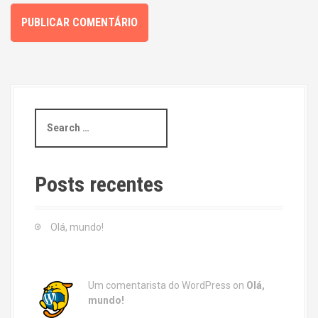
S
e
a
r
c
Posts recentes
h
f
o
Olá, mundo!
r
:
Um comentarista do WordPress
on
Olá,
mundo!