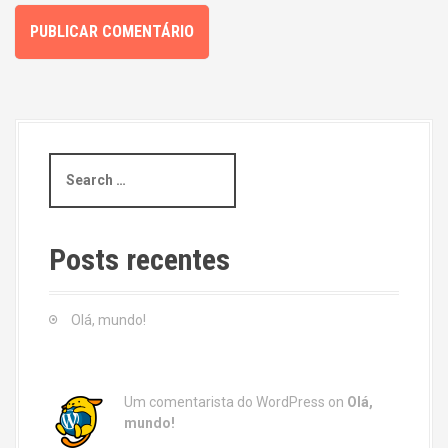
S
e
a
r
c
Posts recentes
h
f
o
Olá, mundo!
r
:
Um comentarista do WordPress
on
Olá,
mundo!