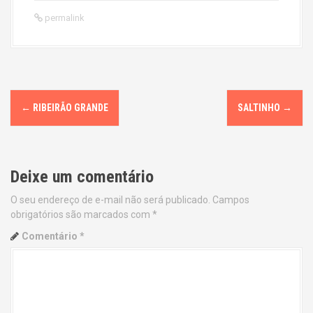
permalink
P
←
RIBEIRÃO GRANDE
SALTINHO
→
o
s
Deixe um comentário
t
O seu endereço de e-mail não será publicado.
Campos
n
obrigatórios são marcados com
*
a
Comentário
*
v
i