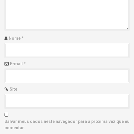
g
a
t
i
Nome
*
o
n
E-mail
*
Site
Salvar meus dados neste navegador para a próxima vez que eu
comentar.