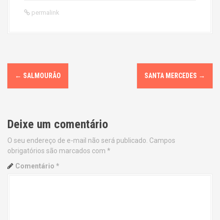
permalink
P
←
SALMOURÃO
SANTA MERCEDES
→
o
s
Deixe um comentário
t
O seu endereço de e-mail não será publicado.
Campos
n
obrigatórios são marcados com
*
a
Comentário
*
v
i