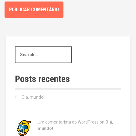
S
e
a
r
c
Posts recentes
h
f
o
Olá, mundo!
r
:
Um comentarista do WordPress
on
Olá,
mundo!