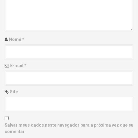
g
a
t
i
Nome
*
o
n
E-mail
*
Site
Salvar meus dados neste navegador para a próxima vez que eu
comentar.