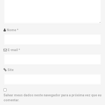
g
a
t
i
Nome
*
o
n
E-mail
*
Site
Salvar meus dados neste navegador para a próxima vez que eu
comentar.