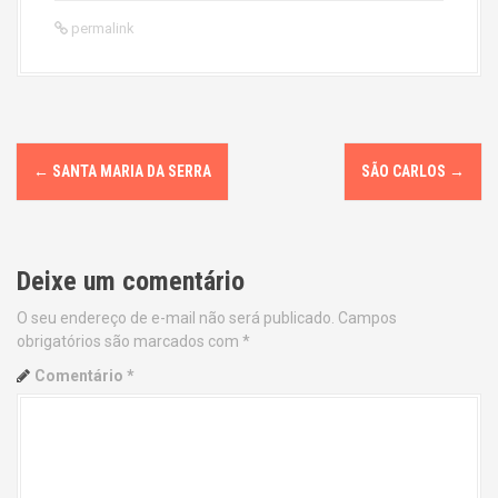
permalink
P
←
SANTA MARIA DA SERRA
SÃO CARLOS
→
o
s
Deixe um comentário
t
O seu endereço de e-mail não será publicado.
Campos
n
obrigatórios são marcados com
*
a
Comentário
*
v
i