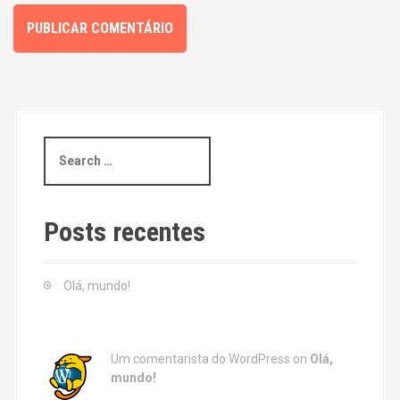
S
e
a
r
c
Posts recentes
h
f
o
Olá, mundo!
r
:
Um comentarista do WordPress
on
Olá,
mundo!