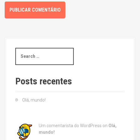
S
e
a
r
c
Posts recentes
h
f
o
Olá, mundo!
r
:
Um comentarista do WordPress
on
Olá,
mundo!