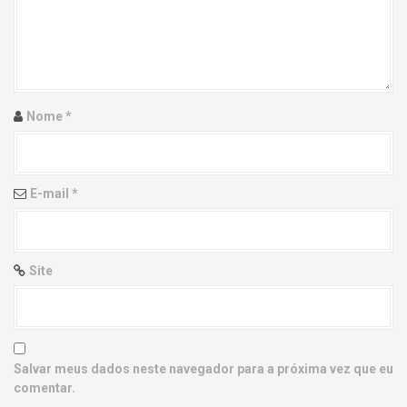
g
a
t
i
Nome
*
o
n
E-mail
*
Site
Salvar meus dados neste navegador para a próxima vez que eu
comentar.