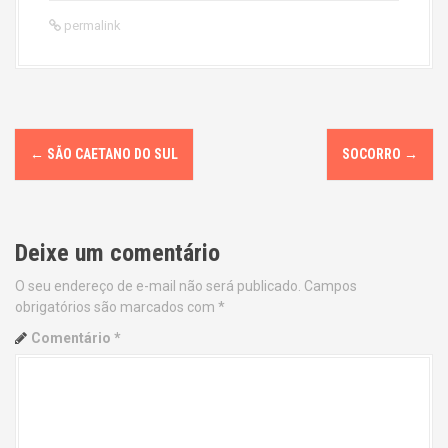
permalink
P
←
SÃO CAETANO DO SUL
SOCORRO
→
o
s
Deixe um comentário
t
O seu endereço de e-mail não será publicado.
Campos
n
obrigatórios são marcados com
*
a
Comentário
*
v
i