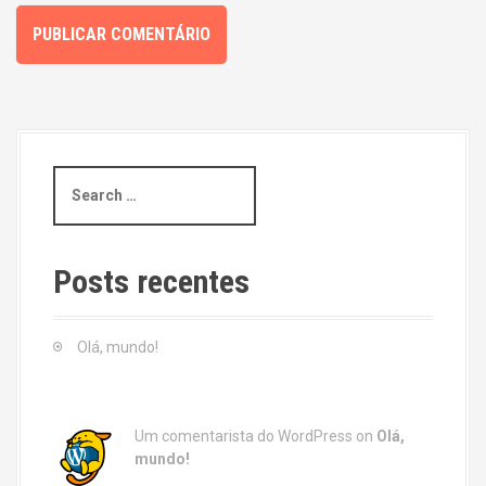
S
e
a
r
c
Posts recentes
h
f
o
Olá, mundo!
r
:
Um comentarista do WordPress
on
Olá,
mundo!