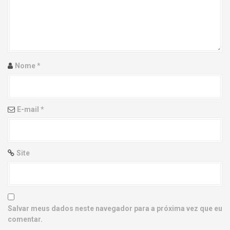
g
a
t
i
Nome
*
o
n
E-mail
*
Site
Salvar meus dados neste navegador para a próxima vez que eu
comentar.