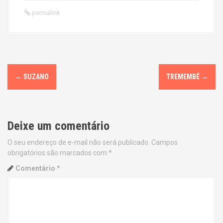
permalink
P
←
SUZANO
TREMEMBÉ
→
o
s
Deixe um comentário
t
O seu endereço de e-mail não será publicado.
Campos
n
obrigatórios são marcados com
*
a
Comentário
*
v
i