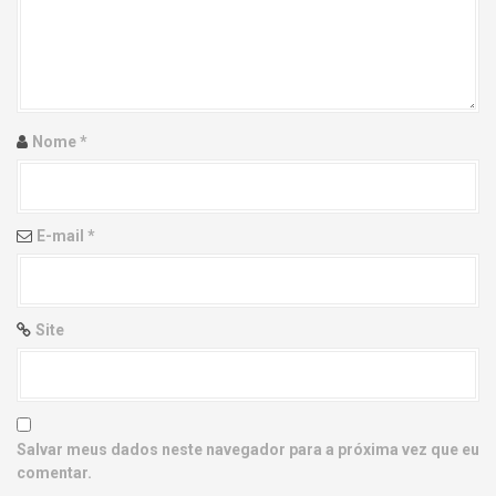
g
a
t
i
Nome
*
o
n
E-mail
*
Site
Salvar meus dados neste navegador para a próxima vez que eu
comentar.