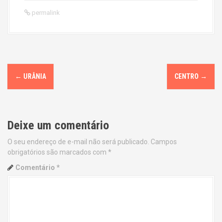
permalink
P
←
URÂNIA
CENTRO
→
o
s
Deixe um comentário
t
O seu endereço de e-mail não será publicado.
Campos
n
obrigatórios são marcados com
*
a
Comentário
*
v
i