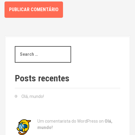
S
e
a
r
c
Posts recentes
h
f
o
Olá, mundo!
r
:
Um comentarista do WordPress
on
Olá,
mundo!