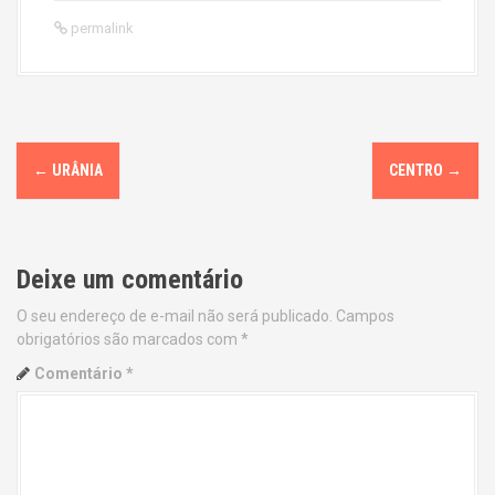
permalink
P
←
URÂNIA
CENTRO
→
o
s
Deixe um comentário
t
O seu endereço de e-mail não será publicado.
Campos
n
obrigatórios são marcados com
*
a
Comentário
*
v
i