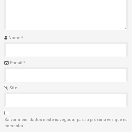
g
a
t
i
Nome
*
o
n
E-mail
*
Site
Salvar meus dados neste navegador para a próxima vez que eu
comentar.