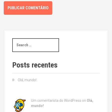
S
e
a
r
c
Posts recentes
h
f
o
Olá, mundo!
r
:
Um comentarista do WordPress
on
Olá,
mundo!