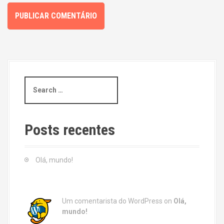
S
e
a
r
c
Posts recentes
h
f
o
Olá, mundo!
r
:
Um comentarista do WordPress
on
Olá,
mundo!