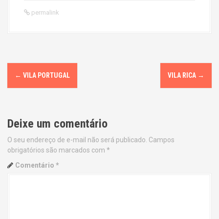
permalink
P
←
VILA PORTUGAL
VILA RICA
→
o
s
Deixe um comentário
t
O seu endereço de e-mail não será publicado.
Campos
n
obrigatórios são marcados com
*
a
Comentário
*
v
i