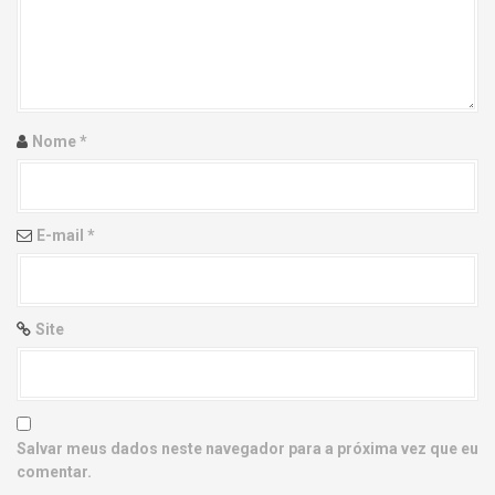
g
a
t
i
Nome
*
o
n
E-mail
*
Site
Salvar meus dados neste navegador para a próxima vez que eu
comentar.