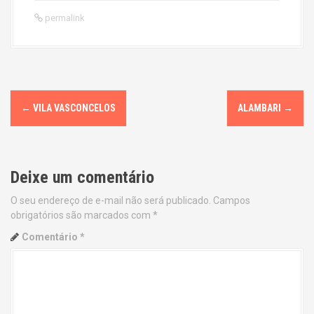
permalink
P
←
VILA VASCONCELOS
ALAMBARI
→
o
s
Deixe um comentário
t
O seu endereço de e-mail não será publicado.
Campos
n
obrigatórios são marcados com
*
a
Comentário
*
v
i