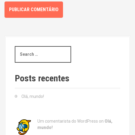
S
e
a
r
c
Posts recentes
h
f
o
Olá, mundo!
r
:
Um comentarista do WordPress
on
Olá,
mundo!