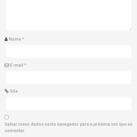
g
a
t
i
Nome
*
o
n
E-mail
*
Site
Salvar meus dados neste navegador para a próxima vez que eu
comentar.