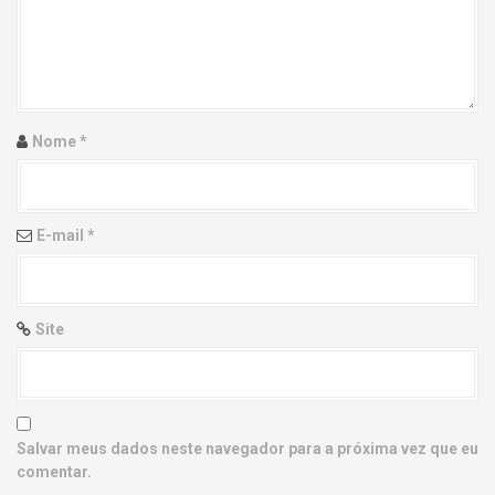
g
a
t
i
Nome
*
o
n
E-mail
*
Site
Salvar meus dados neste navegador para a próxima vez que eu
comentar.