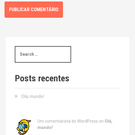
S
e
a
r
c
Posts recentes
h
f
o
Olá, mundo!
r
:
Um comentarista do WordPress
on
Olá,
mundo!