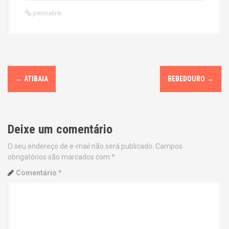
permalink
P
←
ATIBAIA
BEBEDOURO
→
o
s
Deixe um comentário
t
O seu endereço de e-mail não será publicado.
Campos
n
obrigatórios são marcados com
*
a
Comentário
*
v
i