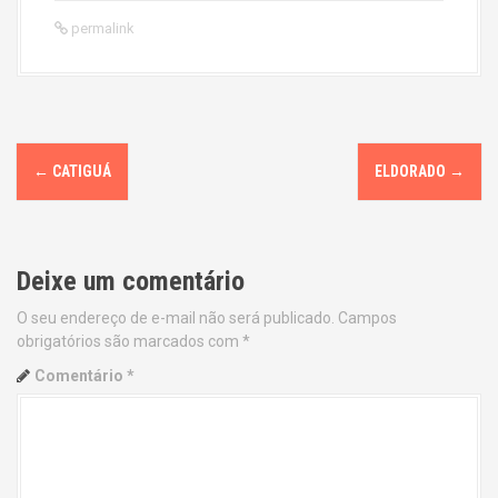
permalink
P
←
CATIGUÁ
ELDORADO
→
o
s
Deixe um comentário
t
O seu endereço de e-mail não será publicado.
Campos
n
obrigatórios são marcados com
*
a
Comentário
*
v
i