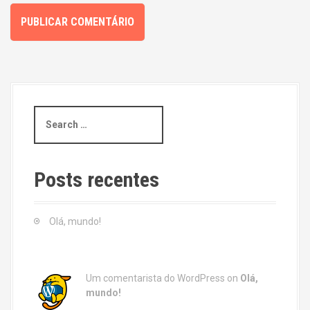
S
e
a
r
c
Posts recentes
h
f
o
Olá, mundo!
r
:
Um comentarista do WordPress
on
Olá,
mundo!