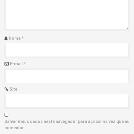
g
a
t
i
Nome
*
o
n
E-mail
*
Site
Salvar meus dados neste navegador para a próxima vez que eu
comentar.