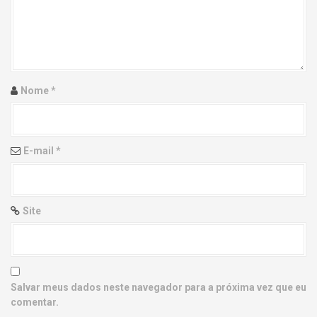
g
a
t
i
Nome
*
o
n
E-mail
*
Site
Salvar meus dados neste navegador para a próxima vez que eu
comentar.