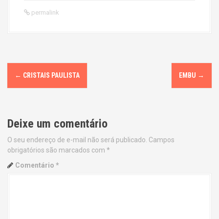
permalink
P
←
CRISTAIS PAULISTA
EMBU
→
o
s
Deixe um comentário
t
O seu endereço de e-mail não será publicado.
Campos
n
obrigatórios são marcados com
*
a
Comentário
*
v
i