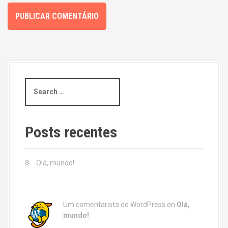
S
e
a
r
c
Posts recentes
h
f
o
Olá, mundo!
r
:
Um comentarista do WordPress
on
Olá,
mundo!