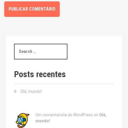
S
e
a
r
c
Posts recentes
h
f
o
Olá, mundo!
r
:
Um comentarista do WordPress
on
Olá,
mundo!