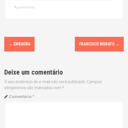
permalink
P
←
EMBAÚBA
FRANCISCO MORATO
→
o
s
Deixe um comentário
t
O seu endereço de e-mail não será publicado.
Campos
n
obrigatórios são marcados com
*
a
Comentário
*
v
i