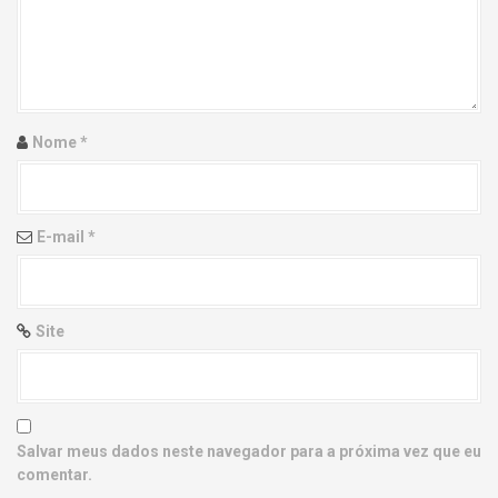
g
a
t
i
Nome
*
o
n
E-mail
*
Site
Salvar meus dados neste navegador para a próxima vez que eu
comentar.