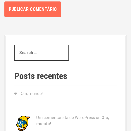
S
e
a
r
c
Posts recentes
h
f
o
Olá, mundo!
r
:
Um comentarista do WordPress
on
Olá,
mundo!