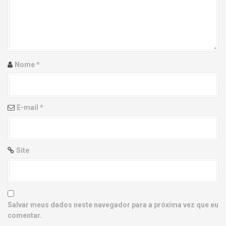
g
a
t
i
Nome
*
o
n
E-mail
*
Site
Salvar meus dados neste navegador para a próxima vez que eu
comentar.