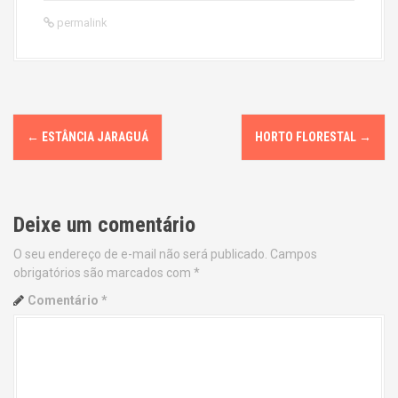
permalink
P
←
ESTÂNCIA JARAGUÁ
HORTO FLORESTAL
→
o
s
Deixe um comentário
t
O seu endereço de e-mail não será publicado.
Campos
n
obrigatórios são marcados com
*
a
Comentário
*
v
i