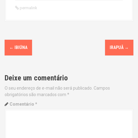
permalink
P
←
IBIÚNA
IRAPUÃ
→
o
s
Deixe um comentário
t
O seu endereço de e-mail não será publicado.
Campos
n
obrigatórios são marcados com
*
a
Comentário
*
v
i