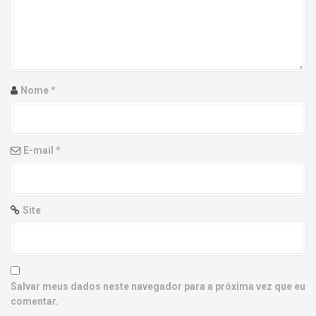
g
a
t
i
Nome
*
o
n
E-mail
*
Site
Salvar meus dados neste navegador para a próxima vez que eu
comentar.