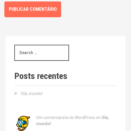
S
e
a
r
c
Posts recentes
h
f
o
Olá, mundo!
r
:
Um comentarista do WordPress
on
Olá,
mundo!