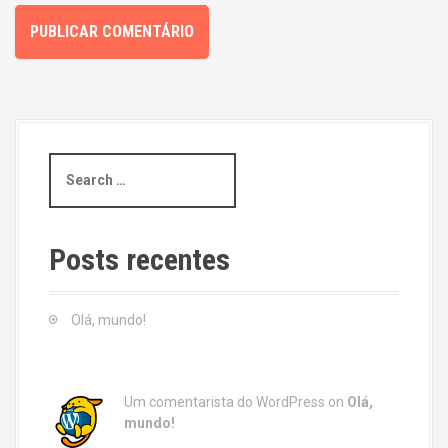
S
e
a
r
c
Posts recentes
h
f
o
Olá, mundo!
r
:
Um comentarista do WordPress
on
Olá,
mundo!