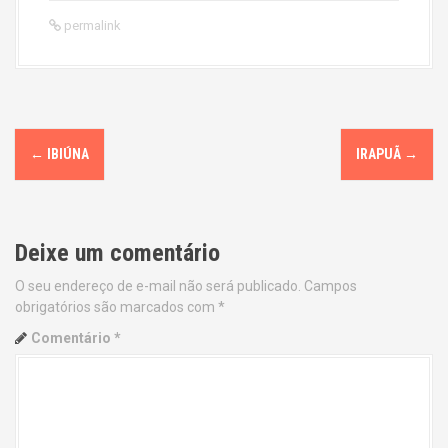
permalink
P
←
IBIÚNA
IRAPUÃ
→
o
s
Deixe um comentário
t
O seu endereço de e-mail não será publicado.
Campos
n
obrigatórios são marcados com
*
a
Comentário
*
v
i