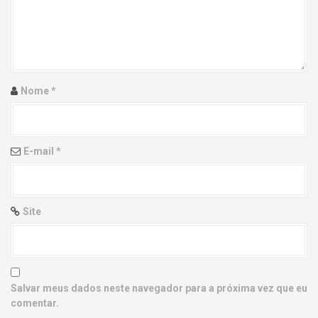
g
a
t
i
Nome
*
o
n
E-mail
*
Site
Salvar meus dados neste navegador para a próxima vez que eu
comentar.