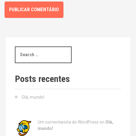
S
e
a
r
c
Posts recentes
h
f
o
Olá, mundo!
r
:
Um comentarista do WordPress
on
Olá,
mundo!