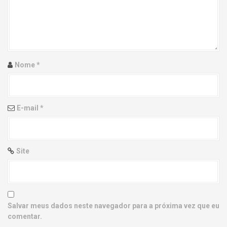
g
a
t
i
Nome
*
o
n
E-mail
*
Site
Salvar meus dados neste navegador para a próxima vez que eu
comentar.