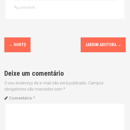
permalink
P
←
HORTO
JARDIM ADUTORA
→
o
s
Deixe um comentário
t
O seu endereço de e-mail não será publicado.
Campos
n
obrigatórios são marcados com
*
a
Comentário
*
v
i