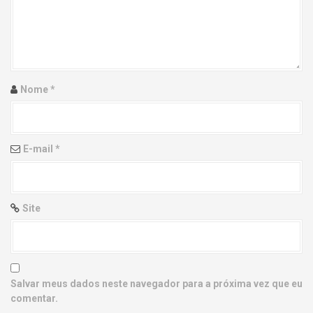
g
a
t
i
Nome
*
o
n
E-mail
*
Site
Salvar meus dados neste navegador para a próxima vez que eu
comentar.