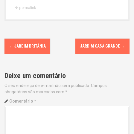
permalink
P
←
JARDIM BRITÂNIA
JARDIM CASA GRANDE
→
o
s
Deixe um comentário
t
O seu endereço de e-mail não será publicado.
Campos
n
obrigatórios são marcados com
*
a
Comentário
*
v
i