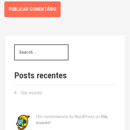
S
e
a
r
c
Posts recentes
h
f
o
Olá, mundo!
r
:
Um comentarista do WordPress
on
Olá,
mundo!