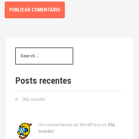
S
e
a
r
c
Posts recentes
h
f
o
Olá, mundo!
r
:
Um comentarista do WordPress
on
Olá,
mundo!