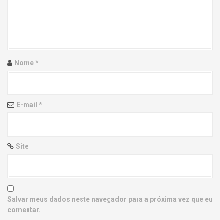
g
a
t
i
Nome
*
o
n
E-mail
*
Site
Salvar meus dados neste navegador para a próxima vez que eu
comentar.