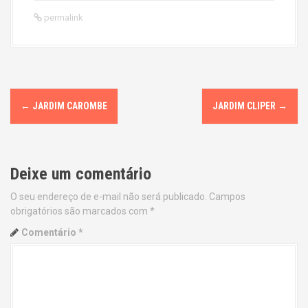
permalink
P
←
JARDIM CAROMBE
JARDIM CLIPER
→
o
s
Deixe um comentário
t
O seu endereço de e-mail não será publicado.
Campos
n
obrigatórios são marcados com
*
a
Comentário
*
v
i