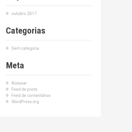
outubro 2017
Categorias
Sem categoria
Meta
Acessar
Feed de posts
Feed de comentários
WordPress.org