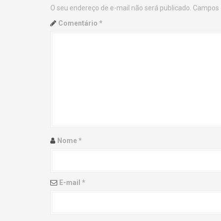
O seu endereço de e-mail não será publicado.
Campos 
n
Comentário
*
a
v
i
g
a
t
Nome
*
i
o
E-mail
*
n