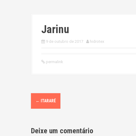
Jarinu
9 de outubro de 2017
hidrotex
permalink
P
←
ITARARÉ
o
s
Deixe um comentário
t