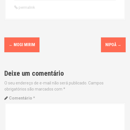
permalink
P
←
MOGI MIRIM
NIPOÃ
→
o
s
Deixe um comentário
t
O seu endereço de e-mail não será publicado.
Campos
n
obrigatórios são marcados com
*
a
Comentário
*
v
i