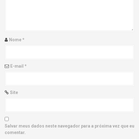
g
a
t
i
Nome
*
o
n
E-mail
*
Site
Salvar meus dados neste navegador para a próxima vez que eu
comentar.