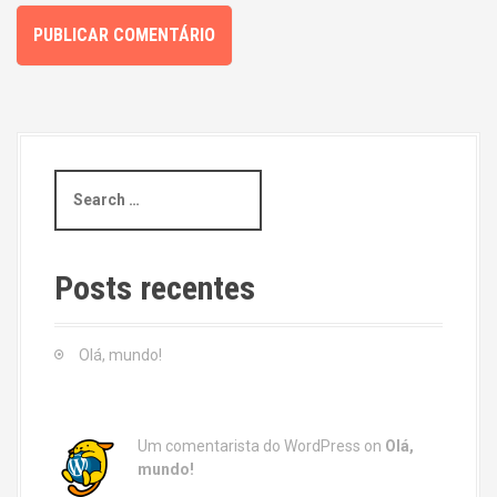
S
e
a
r
c
Posts recentes
h
f
o
Olá, mundo!
r
:
Um comentarista do WordPress
on
Olá,
mundo!