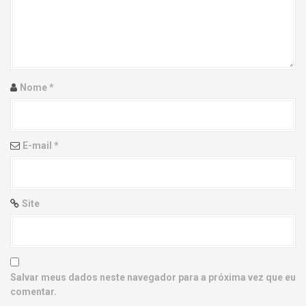
g
a
t
i
Nome
*
o
n
E-mail
*
Site
Salvar meus dados neste navegador para a próxima vez que eu
comentar.