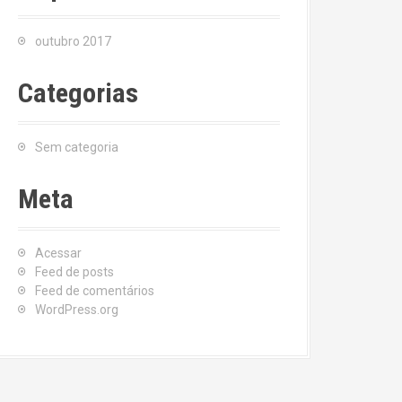
outubro 2017
Categorias
Sem categoria
Meta
Acessar
Feed de posts
Feed de comentários
WordPress.org