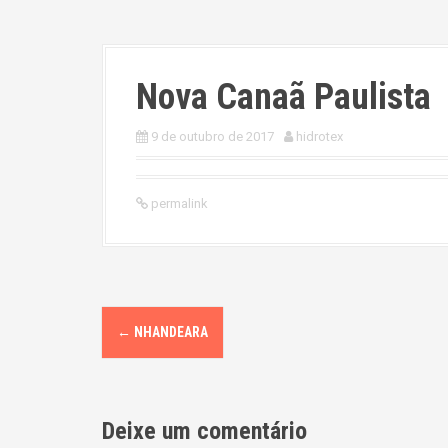
Nova Canaã Paulista
9 de outubro de 2017
hidrotex
permalink
P
←
NHANDEARA
o
s
Deixe um comentário
t