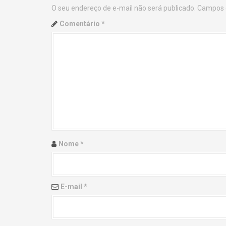
O seu endereço de e-mail não será publicado.
Campos 
n
Comentário
*
a
v
i
g
a
t
Nome
*
i
o
E-mail
*
n