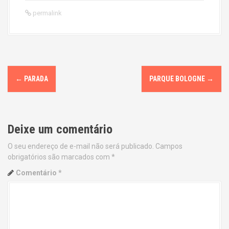
permalink
P
←
PARADA
PARQUE BOLOGNE
→
o
s
Deixe um comentário
t
O seu endereço de e-mail não será publicado.
Campos
n
obrigatórios são marcados com
*
a
Comentário
*
v
i