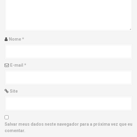
g
a
t
i
Nome
*
o
n
E-mail
*
Site
Salvar meus dados neste navegador para a próxima vez que eu
comentar.