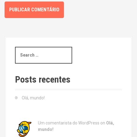
S
e
a
r
c
Posts recentes
h
f
o
Olá, mundo!
r
:
Um comentarista do WordPress
on
Olá,
mundo!