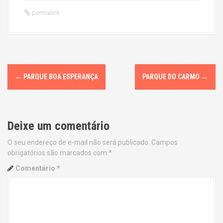
permalink
P
←
PARQUE BOA ESPERANÇA
PARQUE DO CARMO
→
o
s
Deixe um comentário
t
O seu endereço de e-mail não será publicado.
Campos
n
obrigatórios são marcados com
*
a
Comentário
*
v
i