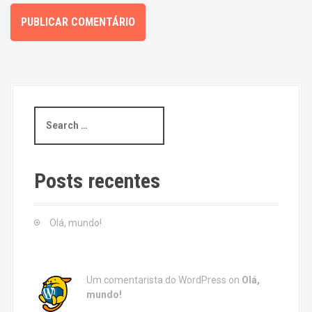
S
e
a
r
c
Posts recentes
h
f
o
Olá, mundo!
r
:
Um comentarista do WordPress
on
Olá,
mundo!