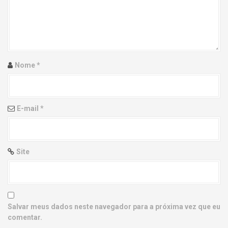
g
a
t
i
Nome
*
o
n
E-mail
*
Site
Salvar meus dados neste navegador para a próxima vez que eu
comentar.