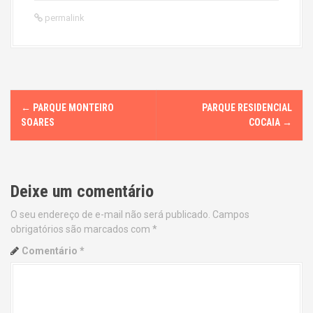
permalink
P
←
PARQUE MONTEIRO
PARQUE RESIDENCIAL
o
SOARES
COCAIA
→
s
t
Deixe um comentário
n
O seu endereço de e-mail não será publicado.
Campos
obrigatórios são marcados com
*
a
Comentário
*
v
i