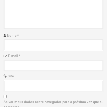
g
a
t
i
Nome
*
o
n
E-mail
*
Site
Salvar meus dados neste navegador para a próxima vez que eu