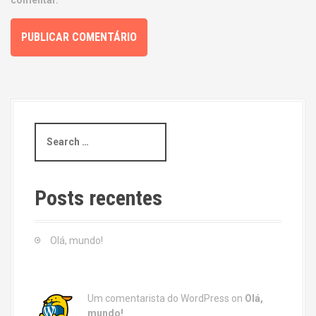
comentar.
S
e
a
r
c
Posts recentes
h
f
o
Olá, mundo!
r
:
Um comentarista do WordPress
on
Olá,
mundo!