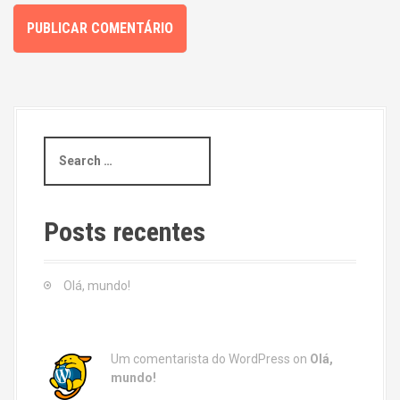
S
e
a
r
c
Posts recentes
h
f
o
Olá, mundo!
r
:
Um comentarista do WordPress
on
Olá,
mundo!