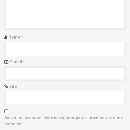
g
a
t
i
Nome
*
o
n
E-mail
*
Site
Salvar meus dados neste navegador para a próxima vez que eu
comentar.