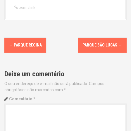
permalink
P
←
PARQUE REGINA
PARQUE SÃO LUCAS
→
o
s
Deixe um comentário
t
O seu endereço de e-mail não será publicado.
Campos
n
obrigatórios são marcados com
*
a
Comentário
*
v
i