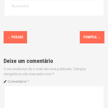
permalink
P
←
PIEDADE
POMPEIA
→
o
s
Deixe um comentário
t
O seu endereço de e-mail não será publicado.
Campos
n
obrigatórios são marcados com
*
a
Comentário
*
v
i