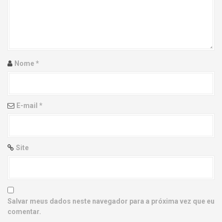
g
a
t
i
Nome
*
o
n
E-mail
*
Site
Salvar meus dados neste navegador para a próxima vez que eu
comentar.