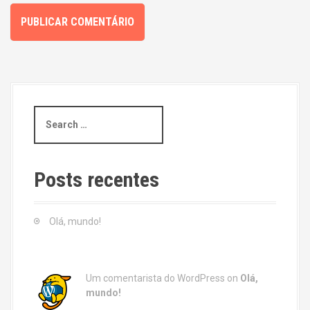
S
e
a
r
c
Posts recentes
h
f
o
Olá, mundo!
r
:
Um comentarista do WordPress
on
Olá,
mundo!