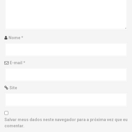
g
a
t
i
Nome
*
o
n
E-mail
*
Site
Salvar meus dados neste navegador para a próxima vez que eu
comentar.