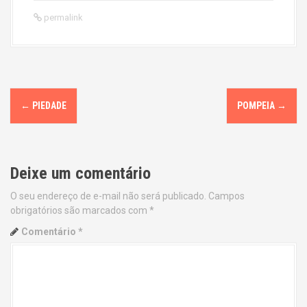
permalink
P
←
PIEDADE
POMPEIA
→
o
s
Deixe um comentário
t
O seu endereço de e-mail não será publicado.
Campos
n
obrigatórios são marcados com
*
a
Comentário
*
v
i