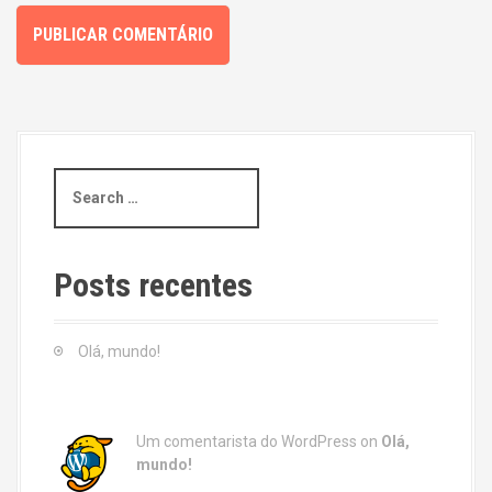
S
e
a
r
c
Posts recentes
h
f
o
Olá, mundo!
r
:
Um comentarista do WordPress
on
Olá,
mundo!