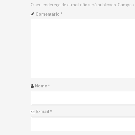
O seu endereço de e-mail não será publicado.
Campos 
n
Comentário
*
a
v
i
g
a
t
Nome
*
i
o
E-mail
*
n