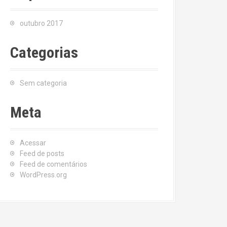
outubro 2017
Categorias
Sem categoria
Meta
Acessar
Feed de posts
Feed de comentários
WordPress.org