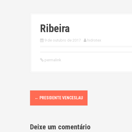
Ribeira
9 de outubro de 2017
hidrotex
permalink
P
←
PRESIDENTE VENCESLAU
o
s
Deixe um comentário
t