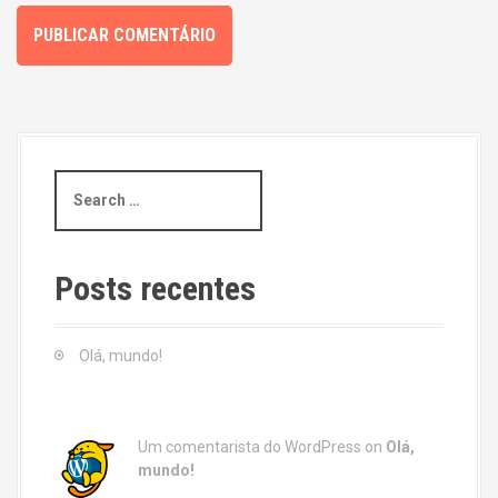
S
e
a
r
c
Posts recentes
h
f
o
Olá, mundo!
r
:
Um comentarista do WordPress
on
Olá,
mundo!