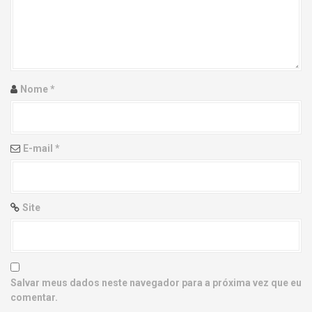
g
a
t
i
Nome
*
o
n
E-mail
*
Site
Salvar meus dados neste navegador para a próxima vez que eu
comentar.