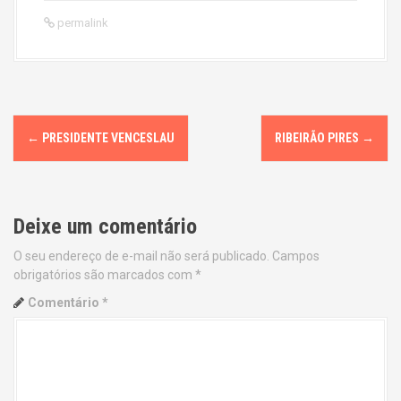
permalink
P
←
PRESIDENTE VENCESLAU
RIBEIRÃO PIRES
→
o
s
Deixe um comentário
t
O seu endereço de e-mail não será publicado.
Campos
n
obrigatórios são marcados com
*
a
Comentário
*
v
i