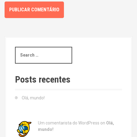
S
e
a
r
c
Posts recentes
h
f
o
Olá, mundo!
r
:
Um comentarista do WordPress
on
Olá,
mundo!