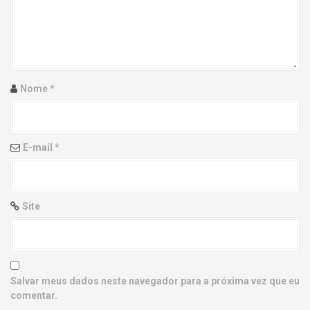
g
a
t
i
Nome
*
o
n
E-mail
*
Site
Salvar meus dados neste navegador para a próxima vez que eu
comentar.