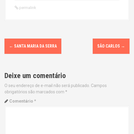
permalink
P
←
SANTA MARIA DA SERRA
SÃO CARLOS
→
o
s
Deixe um comentário
t
O seu endereço de e-mail não será publicado.
Campos
n
obrigatórios são marcados com
*
a
Comentário
*
v
i