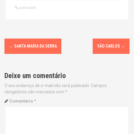
permalink
P
←
SANTA MARIA DA SERRA
SÃO CARLOS
→
o
s
Deixe um comentário
t
O seu endereço de e-mail não será publicado.
Campos
n
obrigatórios são marcados com
*
a
Comentário
*
v
i