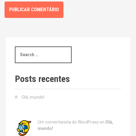
S
e
a
r
c
Posts recentes
h
f
o
Olá, mundo!
r
:
Um comentarista do WordPress
on
Olá,
mundo!