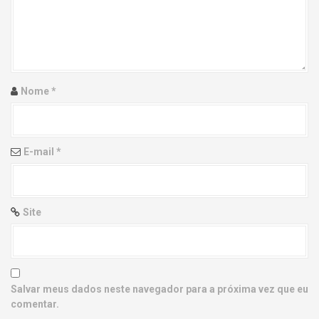
g
a
t
i
Nome
*
o
n
E-mail
*
Site
Salvar meus dados neste navegador para a próxima vez que eu
comentar.