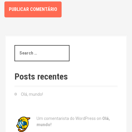
S
e
a
r
c
Posts recentes
h
f
o
Olá, mundo!
r
:
Um comentarista do WordPress
on
Olá,
mundo!