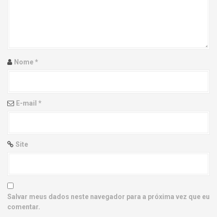
g
a
t
i
Nome
*
o
n
E-mail
*
Site
Salvar meus dados neste navegador para a próxima vez que eu
comentar.