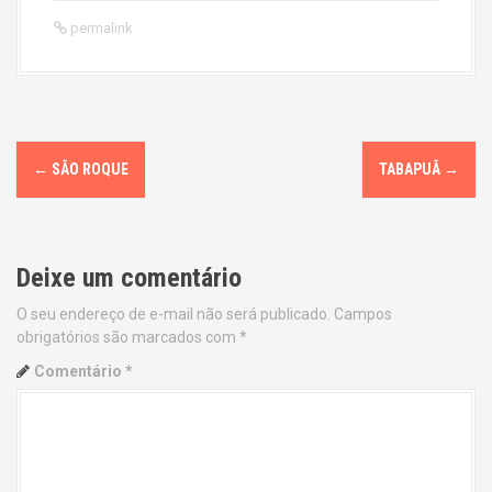
permalink
P
←
SÃO ROQUE
TABAPUÃ
→
o
s
Deixe um comentário
t
O seu endereço de e-mail não será publicado.
Campos
n
obrigatórios são marcados com
*
a
Comentário
*
v
i