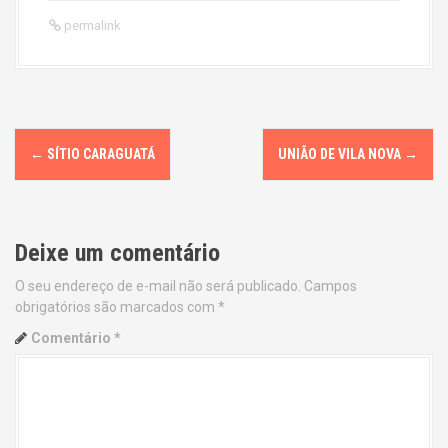
permalink
P
←
SÍTIO CARAGUATÁ
UNIÃO DE VILA NOVA
→
o
s
Deixe um comentário
t
O seu endereço de e-mail não será publicado.
Campos
n
obrigatórios são marcados com
*
a
Comentário
*
v
i