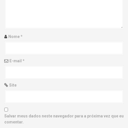
g
a
t
i
Nome
*
o
n
E-mail
*
Site
Salvar meus dados neste navegador para a próxima vez que eu
comentar.