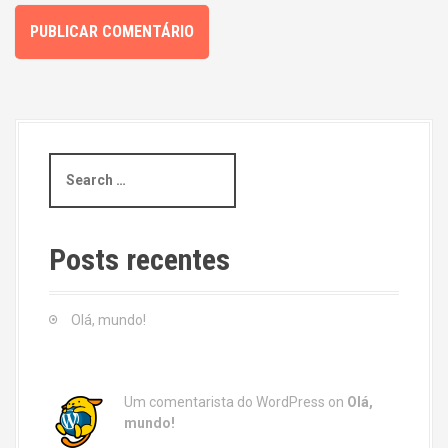
S
e
a
r
c
Posts recentes
h
f
o
Olá, mundo!
r
:
Um comentarista do WordPress
on
Olá,
mundo!