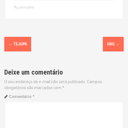
permalink
P
←
TEJUPÁ
URU
→
o
s
Deixe um comentário
t
O seu endereço de e-mail não será publicado.
Campos
n
obrigatórios são marcados com
*
a
Comentário
*
v
i