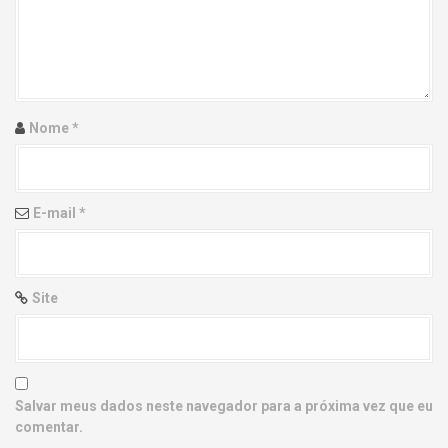
g
a
t
i
Nome
*
o
n
E-mail
*
Site
Salvar meus dados neste navegador para a próxima vez que eu
comentar.