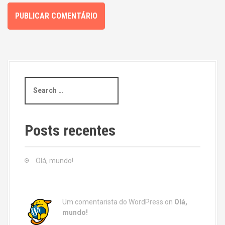
S
e
a
r
c
Posts recentes
h
f
o
Olá, mundo!
r
:
Um comentarista do WordPress
on
Olá,
mundo!