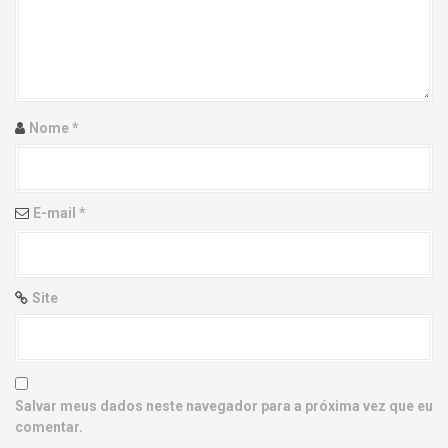
g
a
t
i
Nome
*
o
n
E-mail
*
Site
Salvar meus dados neste navegador para a próxima vez que eu
comentar.