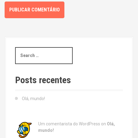
S
e
a
r
c
Posts recentes
h
f
o
Olá, mundo!
r
:
Um comentarista do WordPress
on
Olá,
mundo!