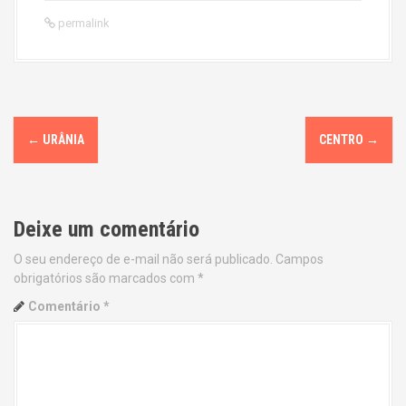
permalink
P
←
URÂNIA
CENTRO
→
o
s
Deixe um comentário
t
O seu endereço de e-mail não será publicado.
Campos
n
obrigatórios são marcados com
*
a
Comentário
*
v
i