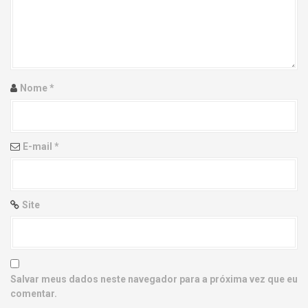
g
a
t
i
Nome
*
o
n
E-mail
*
Site
Salvar meus dados neste navegador para a próxima vez que eu
comentar.