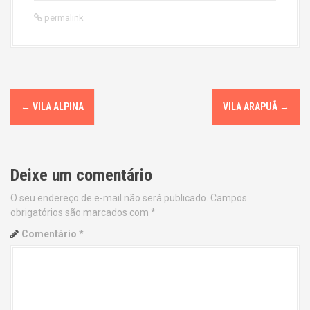
permalink
P
←
VILA ALPINA
VILA ARAPUÃ
→
o
s
Deixe um comentário
t
O seu endereço de e-mail não será publicado.
Campos
n
obrigatórios são marcados com
*
a
Comentário
*
v
i