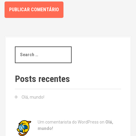
S
e
a
r
c
Posts recentes
h
f
o
Olá, mundo!
r
:
Um comentarista do WordPress
on
Olá,
mundo!