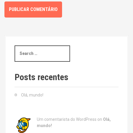
S
e
a
r
c
Posts recentes
h
f
o
Olá, mundo!
r
:
Um comentarista do WordPress
on
Olá,
mundo!