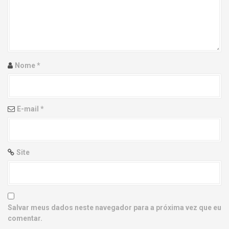
g
a
t
i
Nome
*
o
n
E-mail
*
Site
Salvar meus dados neste navegador para a próxima vez que eu
comentar.