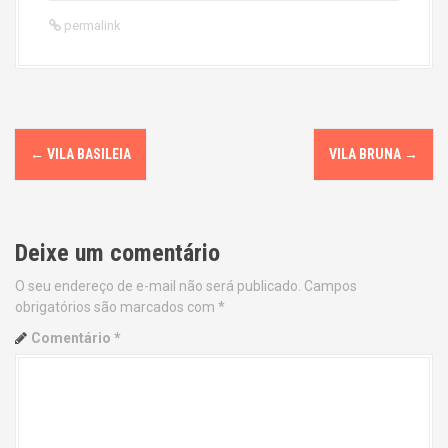
permalink
P
←
VILA BASILEIA
VILA BRUNA
→
o
s
Deixe um comentário
t
O seu endereço de e-mail não será publicado.
Campos
n
obrigatórios são marcados com
*
a
Comentário
*
v
i