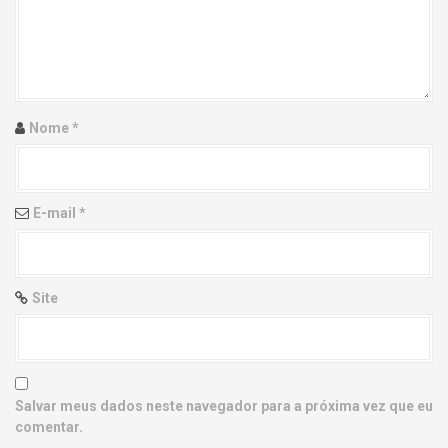
g
a
t
i
Nome
*
o
n
E-mail
*
Site
Salvar meus dados neste navegador para a próxima vez que eu
comentar.