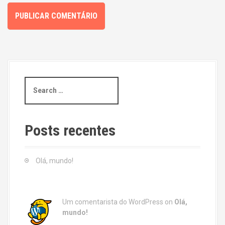
S
e
a
r
c
Posts recentes
h
f
o
Olá, mundo!
r
:
Um comentarista do WordPress
on
Olá,
mundo!