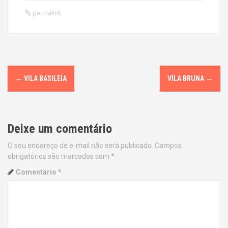
permalink
P
←
VILA BASILEIA
VILA BRUNA
→
o
s
Deixe um comentário
t
O seu endereço de e-mail não será publicado.
Campos
n
obrigatórios são marcados com
*
a
Comentário
*
v
i