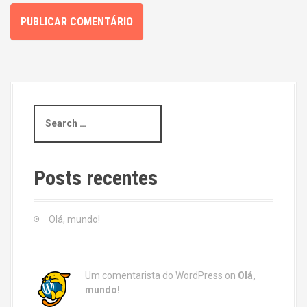
S
e
a
r
c
Posts recentes
h
f
o
Olá, mundo!
r
:
Um comentarista do WordPress
on
Olá,
mundo!