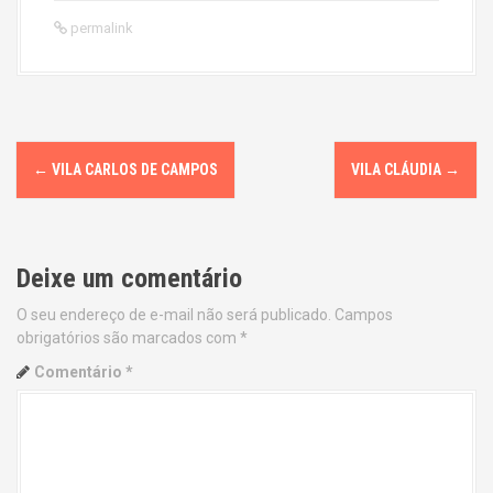
permalink
P
←
VILA CARLOS DE CAMPOS
VILA CLÁUDIA
→
o
s
Deixe um comentário
t
O seu endereço de e-mail não será publicado.
Campos
n
obrigatórios são marcados com
*
a
Comentário
*
v
i