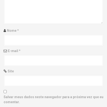
g
a
t
i
Nome
*
o
n
E-mail
*
Site
Salvar meus dados neste navegador para a próxima vez que eu
comentar.