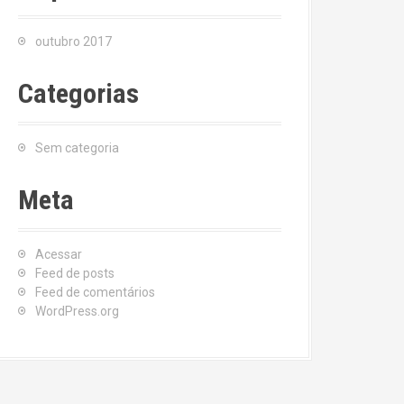
outubro 2017
Categorias
Sem categoria
Meta
Acessar
Feed de posts
Feed de comentários
WordPress.org