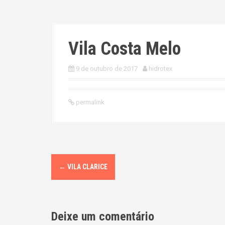
Vila Costa Melo
9 de outubro de 2017
hidrotex
permalink
P
←
VILA CLARICE
o
s
Deixe um comentário
t