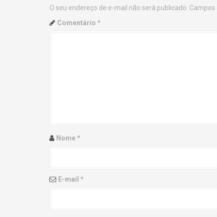
O seu endereço de e-mail não será publicado.
Campos 
n
Comentário
*
a
v
i
g
a
t
Nome
*
i
o
E-mail
*
n