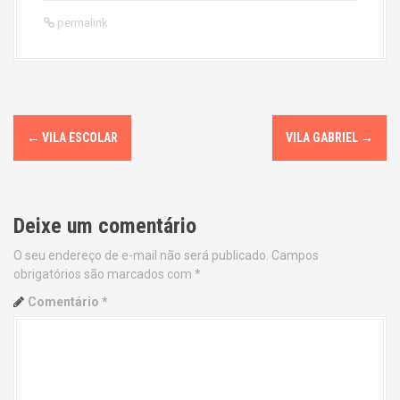
permalink
P
←
VILA ESCOLAR
VILA GABRIEL
→
o
s
Deixe um comentário
t
O seu endereço de e-mail não será publicado.
Campos
n
obrigatórios são marcados com
*
a
Comentário
*
v
i