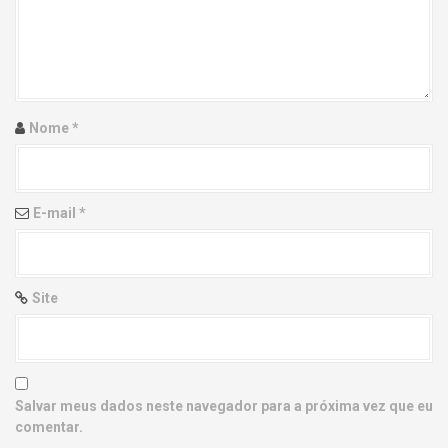
g
a
t
i
Nome
*
o
n
E-mail
*
Site
Salvar meus dados neste navegador para a próxima vez que eu
comentar.