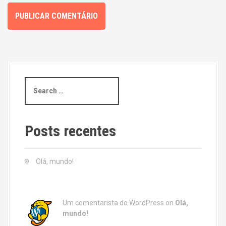
S
e
a
r
c
Posts recentes
h
f
o
Olá, mundo!
r
:
Um comentarista do WordPress
on
Olá,
mundo!