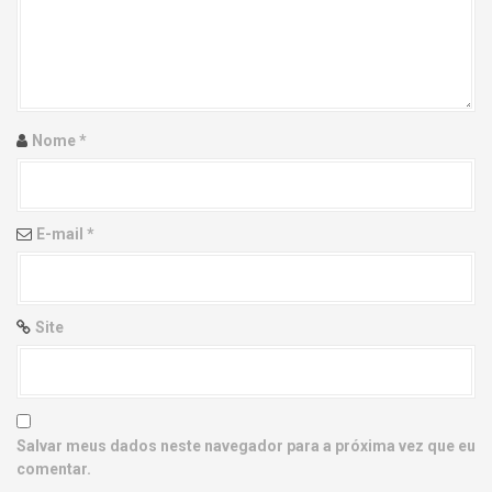
g
a
t
i
Nome
*
o
n
E-mail
*
Site
Salvar meus dados neste navegador para a próxima vez que eu
comentar.