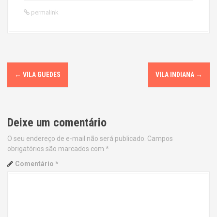
permalink
P
←
VILA GUEDES
VILA INDIANA
→
o
s
Deixe um comentário
t
O seu endereço de e-mail não será publicado.
Campos
n
obrigatórios são marcados com
*
a
Comentário
*
v
i