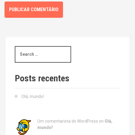
S
e
a
r
c
Posts recentes
h
f
o
Olá, mundo!
r
:
Um comentarista do WordPress
on
Olá,
mundo!